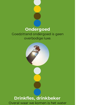
Ondergoed
Goedzittend ondergoed is geen
overbodige luxe.
Drinkfles, drinkbeker
Overal waar we komen is het water