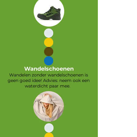
Wandelschoenen
Wandelen zonder wandelschoenen is
geen goed idee! Advies: neem ook een
waterdicht paar mee.