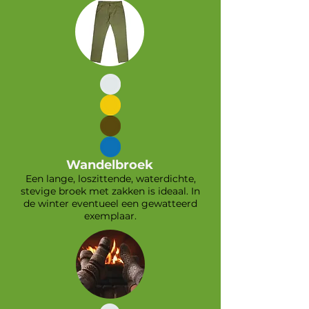
Wandelbroek
Een lange, loszittende, waterdichte,
stevige broek met zakken is ideaal. In
de winter eventueel een gewatteerd
exemplaar.