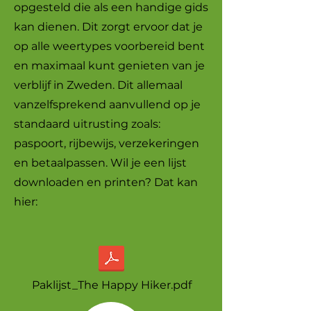
opgesteld die als een handige gids
kan dienen. Dit zorgt ervoor dat je
op alle weertypes voorbereid bent
en maximaal kunt genieten van je
verblijf in Zweden. Dit allemaal
vanzelfsprekend aanvullend op je
standaard uitrusting zoals:
paspoort, rijbewijs, verzekeringen
en betaalpassen. Wil je een lijst
downloaden en printen? Dat kan
hier:
Paklijst_The Happy Hiker.pdf