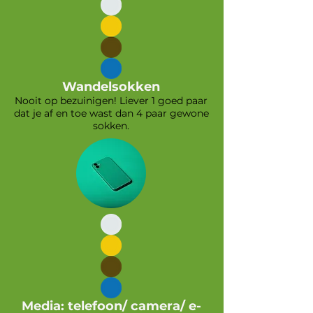
Wandelsokken
Nooit op bezuinigen! Liever 1 goed paar
dat je af en toe wast dan 4 paar gewone
sokken.
Media: telefoon/ camera/ e-