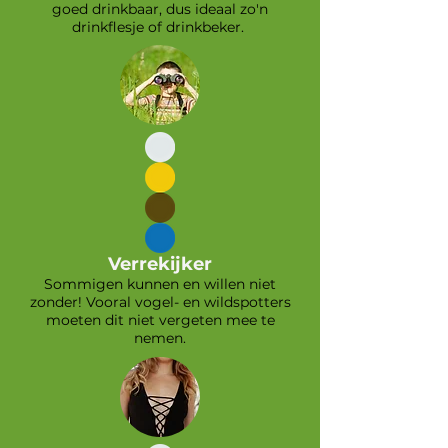
goed drinkbaar, dus ideaal zo'n
drinkflesje of drinkbeker.
Verrekijker
Sommigen kunnen en willen niet
zonder! Vooral vogel- en wildspotters
moeten dit niet vergeten mee te
nemen.