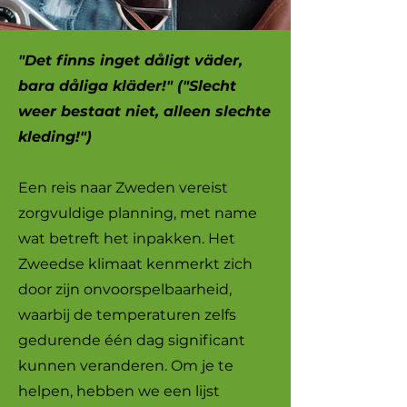
"Det finns inget dåligt väder,
bara dåliga kläder!" ("Slecht
weer bestaat niet, alleen slechte
kleding!")
Een reis naar Zweden vereist
zorgvuldige planning, met name
wat betreft het inpakken. Het
Zweedse klimaat kenmerkt zich
door zijn onvoorspelbaarheid,
waarbij de temperaturen zelfs
gedurende één dag significant
kunnen veranderen. Om je te
helpen, hebben we een lijst