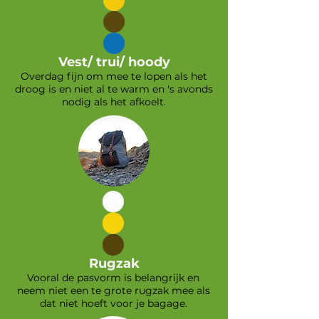
Vest/ trui/ hoody
Overdag fijn om mee te lopen als het
droog is en niet al te warm en 's avonds
nodig als het afkoelt.
Rugzak
Vooral de pasvorm is belangrijk en
neem niet een te grote rugzak mee als
dat niet hoeft voor je bagage.