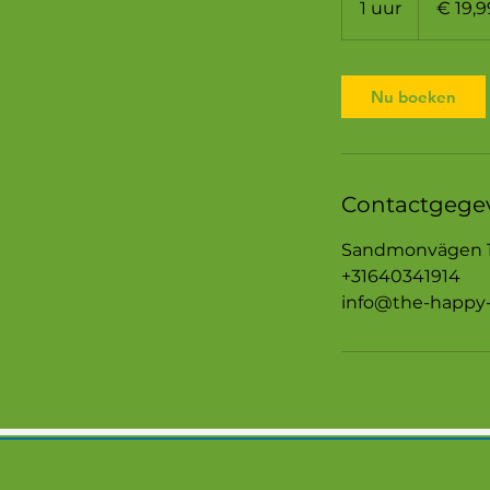
1 uur
1
€ 19,9
u
u
Nu boeken
Contactgege
Sandmonvägen 14
+31640341914
info@the-happy