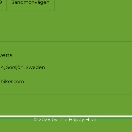
9
Sandmonvägen
vens
, Sörsjön, Sweden
-hiker.com
© 2026 by The Happy Hiker