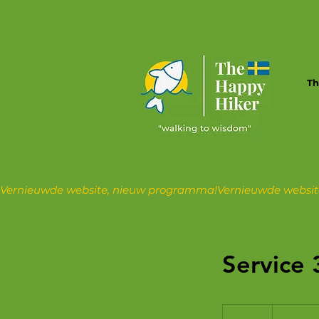
Th
Vernieuwde website, nieuw programma!
Service 
19,99
euro