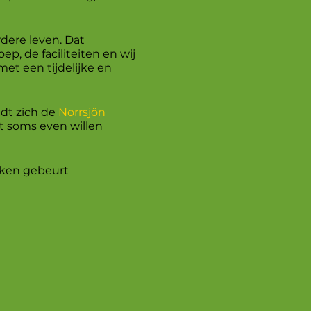
dere leven. Dat
p, de faciliteiten en wij
met een tijdelijke en
ndt zich de
Norrsjön
ht soms even willen
nken gebeurt