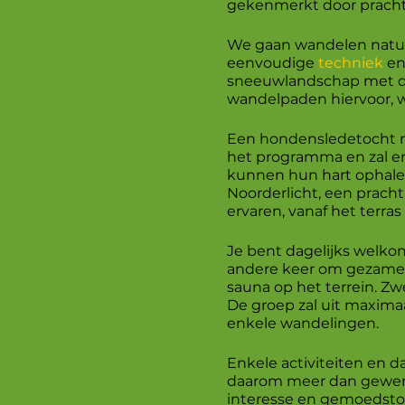
gekenmerkt door prachti
We gaan wandelen natuur
eenvoudige
techniek
en
sneeuwlandschap met de 
wandelpaden hiervoor, w
Een hondensledetocht me
het programma en zal er
kunnen hun hart ophalen
Noorderlicht, een prach
ervaren, vanaf het terras
Je bent dagelijks welkom
andere keer om gezamenl
sauna op het terrein. Z
De groep zal uit maximaa
enkele wandelingen.
Enkele activiteiten en
daarom meer dan gewenst
interesse en gemoedsto