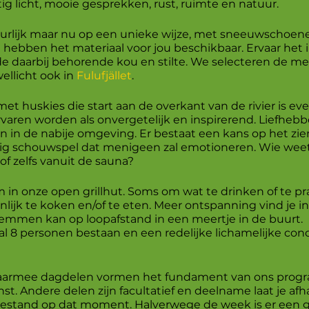
g licht, mooie gesprekken, rust, ruimte en natuur.
lijk maar nu op een unieke wijze, met sneeuwschoenen
 hebben het materiaal voor jou beschikbaar. Ervaar he
daarbij behorende kou en stilte. We selecteren de me
ellicht ook in
Fulufjället
.
t huskies die start aan de overkant van de rivier is e
varen worden als onvergetelijk en inspirerend. Liefhebb
 in de nabije omgeving. Er bestaat een kans op het zie
tig schouwspel dat menigeen zal emotioneren. Wie wee
 of zelfs vanuit de sauna?
 in onze open grillhut. Soms om wat te drinken of te pr
ijk te koken en/of te eten. Meer ontspanning vind je 
wemmen kan op loopafstand in een meertje in de buurt.
l 8 personen bestaan en een redelijke lichamelijke condit
 daarmee dagdelen vormen het fundament van ons prog
. Andere delen zijn facultatief en deelname laat je af
estand op dat moment. Halverwege de week is er een g