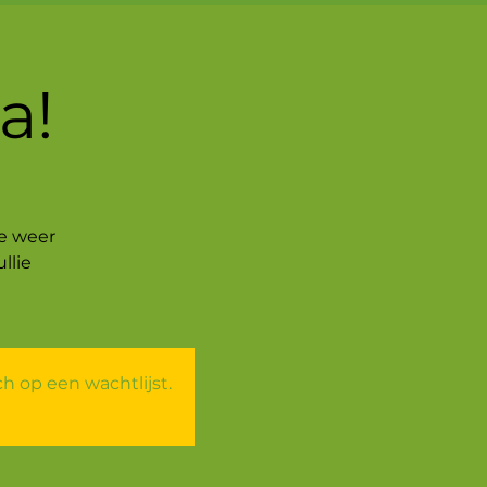
a!
e weer
llie
 op een wachtlijst.