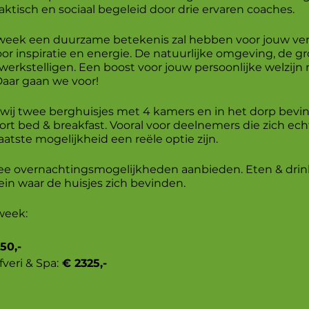
ktisch en sociaal begeleid door drie ervaren coaches.
 week een duurzame betekenis zal hebben voor jouw ver
r inspiratie en energie. De natuurlijke omgeving, de groe
ewerkstelligen. Een boost voor jouw persoonlijke welzijn 
Daar gaan we voor!
 wij twee berghuisjes met 4 kamers en in het dorp bevi
ort bed & breakfast. Vooral voor deelnemers die zich ec
atste mogelijkheid een reële optie zijn.
ee overnachtingsmogelijkheden aanbieden. Eten & dri
ein waar de huisjes zich bevinden.
week:
50,-
veri & Spa:
€ 2325,-