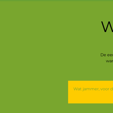
W
De ee
wan
Wat jammer, voor d