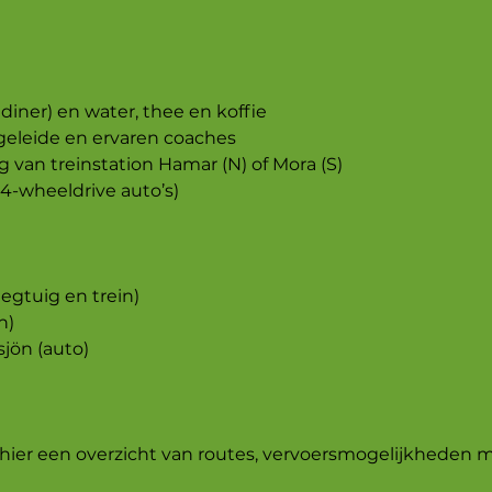
 diner) en water, thee en koffie
geleide en ervaren coaches
g van treinstation Hamar (N) of Mora (S)
e 4-wheeldrive auto’s)
iegtuig en trein)
n)
sjön (auto)
 hier een overzicht van routes, vervoersmogelijkheden 